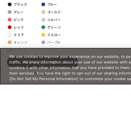
ブラック
ブルー
グレー
ゴールド
ピンク
シルバー
レッド
グリーン
クリア
イエロー
オレンジ
パープル
ホワイト
0件
We use cookies to improve your experience on our website, to per
traffic. We share information about your use of our website with 
絞り込む
（0）
フレームの素材
combine it with other information that you have provided to them 
their services. You have the right to opt-out of our sharing inform
リセット
プラスチック系
[Do Not Sell My Personal Information] to customize your cookie s
樹脂
アセテート
サスティナブル素材
セルロイド