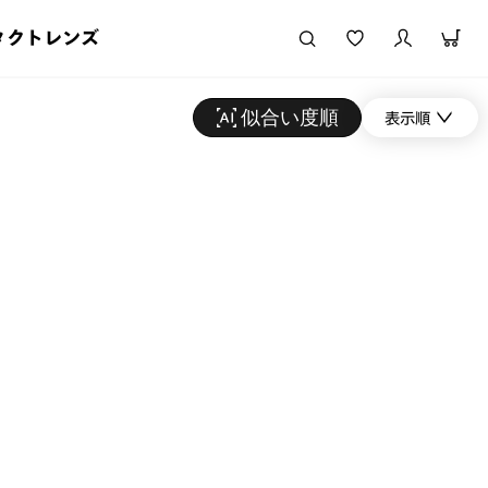
タクトレンズ
似合い度順
表示順