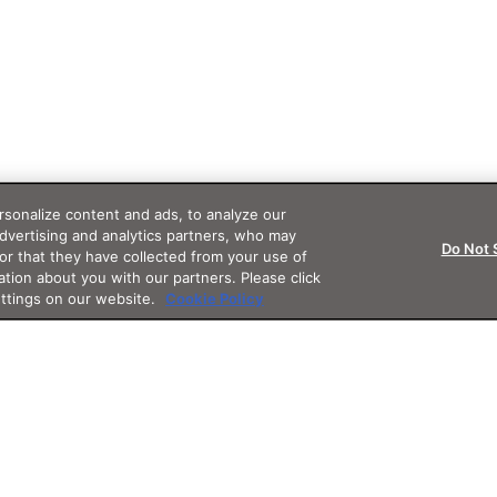
sonalize content and ads, to analyze our
advertising and analytics partners, who may
Do Not 
or that they have collected from your use of
ation about you with our partners. Please click
ettings on our website.
Cookie Policy