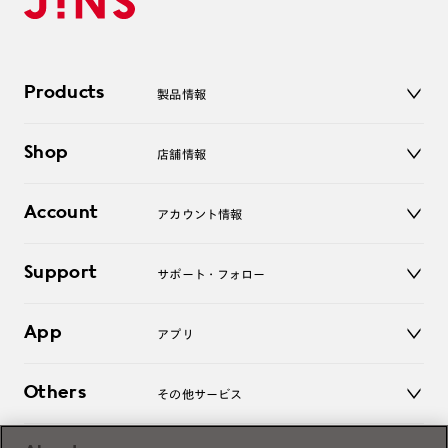
Products
製品情報
メガネ
Shop
店舗情報
サングラス
レンズ
店舗
コンタクトレンズ
Account
アカウント情報
オンラインショップ
老眼鏡
キッズ
マイページ／ログイン
Support
アクセサリー
サポート・フォロー
ログアウト
LINE公式アカウント
お知らせ
App
アプリ
よくあるご質問
ご利用ガイド
JINSアプリ
お問い合わせ
Others
その他サービス
3D WEB試着