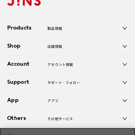
Products
製品情報
メガネ
Shop
店舗情報
サングラス
レンズ
店舗
コンタクトレンズ
Account
アカウント情報
オンラインショップ
老眼鏡
キッズ
マイページ／ログイン
Support
アクセサリー
サポート・フォロー
ログアウト
LINE公式アカウント
お知らせ
App
アプリ
よくあるご質問
ご利用ガイド
JINSアプリ
お問い合わせ
Others
その他サービス
3D WEB試着