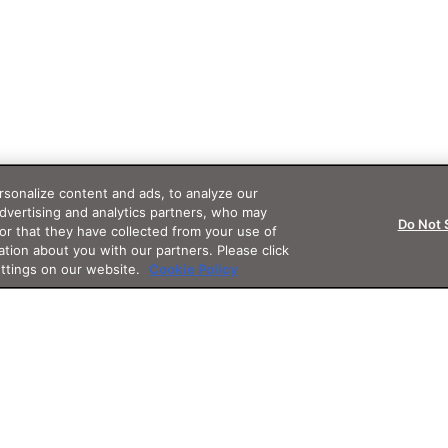
sonalize content and ads, to analyze our
advertising and analytics partners, who may
Do Not 
or that they have collected from your use of
ation about you with our partners. Please click
ettings on our website.
Cookie Policy