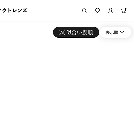
タクトレンズ
似合い度順
表示順