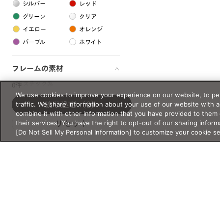
シルバー
レッド
グリーン
クリア
イエロー
オレンジ
パープル
ホワイト
フレームの素材
プラスチック系
0件
We use cookies to improve your experience on our website, to per
樹脂
traffic. We share information about your use of our website with 
絞り込む
（0）
combine it with other information that you have provided to them 
their services. You have the right to opt-out of our sharing inform
リセット
アセテート
[Do Not Sell My Personal Information] to customize your cookie s
サスティナブル素材
セルロイド
金属系
メタル