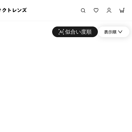
タクトレンズ
似合い度順
表示順