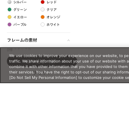
シルバー
レッド
グリーン
クリア
イエロー
オレンジ
パープル
ホワイト
フレームの素材
プラスチック系
0件
We use cookies to improve your experience on our website, to per
樹脂
traffic. We share information about your use of our website with 
絞り込む
（0）
combine it with other information that you have provided to them 
their services. You have the right to opt-out of our sharing inform
リセット
アセテート
[Do Not Sell My Personal Information] to customize your cookie s
サスティナブル素材
セルロイド
金属系
メタル