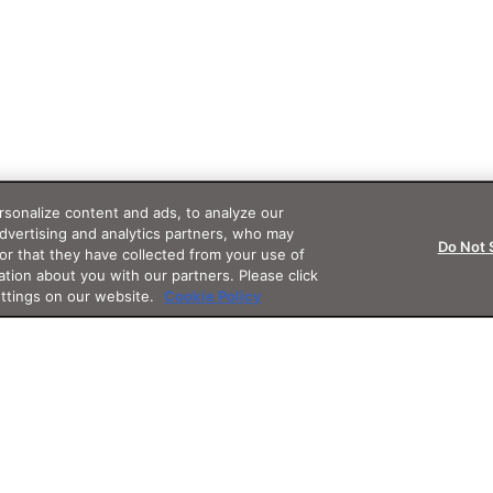
sonalize content and ads, to analyze our
advertising and analytics partners, who may
Do Not 
or that they have collected from your use of
ation about you with our partners. Please click
ettings on our website.
Cookie Policy