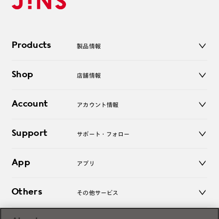
Products
製品情報
メガネ
Shop
店舗情報
サングラス
レンズ
店舗
コンタクトレンズ
Account
アカウント情報
オンラインショップ
老眼鏡
キッズ
マイページ／ログイン
Support
アクセサリー
サポート・フォロー
ログアウト
LINE公式アカウント
お知らせ
App
アプリ
よくあるご質問
ご利用ガイド
JINSアプリ
お問い合わせ
Others
その他サービス
3D WEB試着