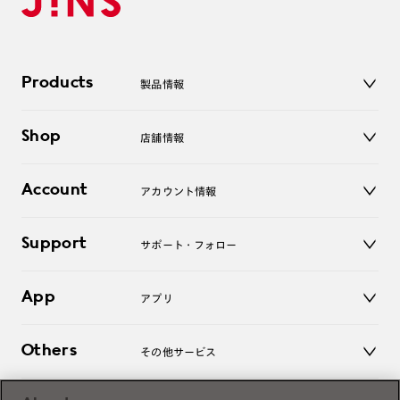
Products
製品情報
メガネ
Shop
店舗情報
サングラス
レンズ
店舗
コンタクトレンズ
Account
アカウント情報
オンラインショップ
老眼鏡
キッズ
マイページ／ログイン
Support
アクセサリー
サポート・フォロー
ログアウト
LINE公式アカウント
お知らせ
App
アプリ
よくあるご質問
ご利用ガイド
JINSアプリ
お問い合わせ
Others
その他サービス
3D WEB試着