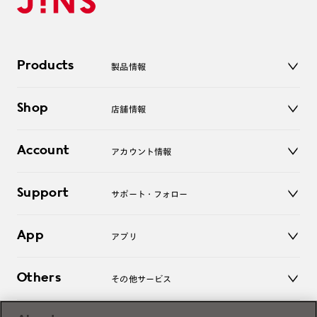
Products
製品情報
メガネ
Shop
店舗情報
サングラス
レンズ
店舗
コンタクトレンズ
Account
アカウント情報
オンラインショップ
老眼鏡
キッズ
マイページ／ログイン
Support
アクセサリー
サポート・フォロー
ログアウト
LINE公式アカウント
お知らせ
App
アプリ
よくあるご質問
ご利用ガイド
JINSアプリ
お問い合わせ
Others
その他サービス
3D WEB試着