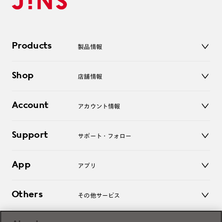
Products
製品情報
メガネ
Shop
店舗情報
サングラス
レンズ
店舗
コンタクトレンズ
Account
アカウント情報
オンラインショップ
老眼鏡
キッズ
マイページ／ログイン
Support
アクセサリー
サポート・フォロー
ログアウト
LINE公式アカウント
お知らせ
App
アプリ
よくあるご質問
ご利用ガイド
JINSアプリ
お問い合わせ
Others
その他サービス
3D WEB試着