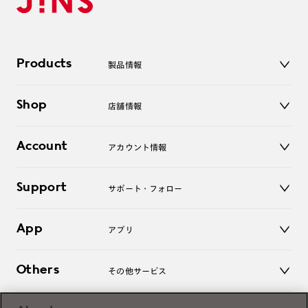
Products
製品情報
メガネ
Shop
店舗情報
サングラス
レンズ
店舗
コンタクトレンズ
Account
アカウント情報
オンラインショップ
老眼鏡
キッズ
マイページ／ログイン
Support
アクセサリー
サポート・フォロー
ログアウト
LINE公式アカウント
お知らせ
App
アプリ
よくあるご質問
ご利用ガイド
JINSアプリ
お問い合わせ
Others
その他サービス
3D WEB試着