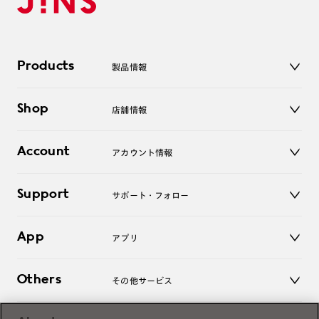
Products
製品情報
メガネ
Shop
店舗情報
サングラス
レンズ
店舗
コンタクトレンズ
Account
アカウント情報
オンラインショップ
老眼鏡
キッズ
マイページ／ログイン
Support
アクセサリー
サポート・フォロー
ログアウト
LINE公式アカウント
お知らせ
App
アプリ
よくあるご質問
ご利用ガイド
JINSアプリ
お問い合わせ
Others
その他サービス
3D WEB試着