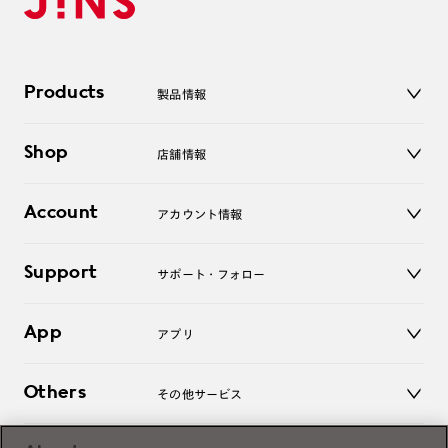
Products
製品情報
メガネ
Shop
店舗情報
サングラス
レンズ
店舗
コンタクトレンズ
Account
アカウント情報
オンラインショップ
老眼鏡
キッズ
マイページ／ログイン
Support
アクセサリー
サポート・フォロー
ログアウト
LINE公式アカウント
お知らせ
App
アプリ
よくあるご質問
ご利用ガイド
JINSアプリ
お問い合わせ
Others
その他サービス
3D WEB試着