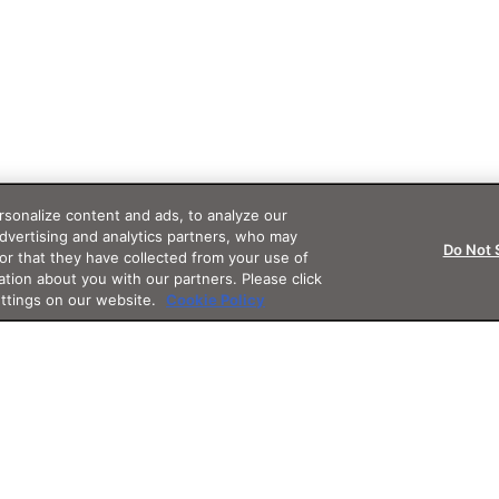
sonalize content and ads, to analyze our
advertising and analytics partners, who may
Do Not 
or that they have collected from your use of
ation about you with our partners. Please click
ettings on our website.
Cookie Policy