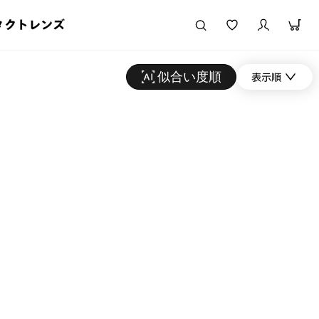
タクトレンズ
似合い度順
表示順