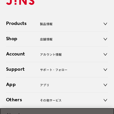
Products
製品情報
メガネ
Shop
店舗情報
サングラス
レンズ
店舗
コンタクトレンズ
Account
アカウント情報
オンラインショップ
老眼鏡
キッズ
マイページ／ログイン
Support
アクセサリー
サポート・フォロー
ログアウト
LINE公式アカウント
お知らせ
App
アプリ
よくあるご質問
ご利用ガイド
JINSアプリ
お問い合わせ
Others
その他サービス
3D WEB試着