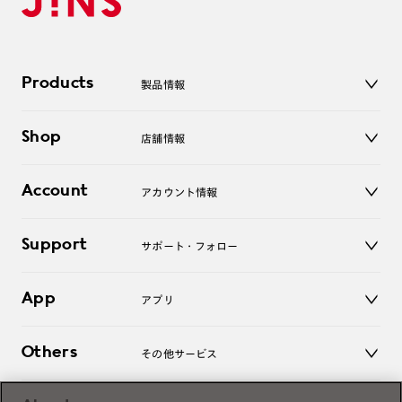
Products
製品情報
メガネ
Shop
店舗情報
サングラス
レンズ
店舗
コンタクトレンズ
Account
アカウント情報
オンラインショップ
老眼鏡
キッズ
マイページ／ログイン
Support
アクセサリー
サポート・フォロー
ログアウト
LINE公式アカウント
お知らせ
App
アプリ
よくあるご質問
ご利用ガイド
JINSアプリ
お問い合わせ
Others
その他サービス
3D WEB試着