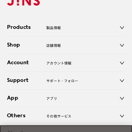
Products
製品情報
メガネ
Shop
店舗情報
サングラス
レンズ
店舗
コンタクトレンズ
Account
アカウント情報
オンラインショップ
老眼鏡
キッズ
マイページ／ログイン
Support
アクセサリー
サポート・フォロー
ログアウト
LINE公式アカウント
お知らせ
App
アプリ
よくあるご質問
ご利用ガイド
JINSアプリ
お問い合わせ
Others
その他サービス
3D WEB試着