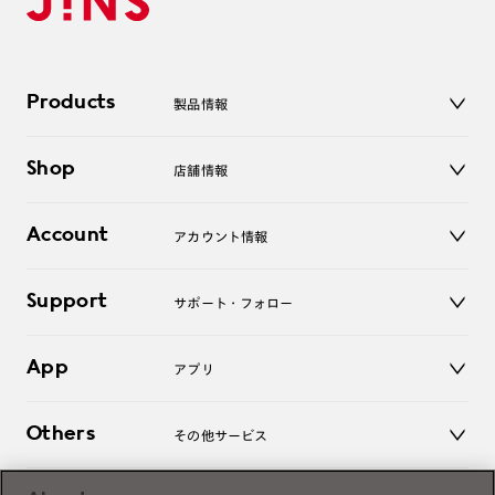
Products
製品情報
メガネ
Shop
店舗情報
サングラス
レンズ
店舗
コンタクトレンズ
Account
アカウント情報
オンラインショップ
老眼鏡
キッズ
マイページ／ログイン
Support
アクセサリー
サポート・フォロー
ログアウト
LINE公式アカウント
お知らせ
App
アプリ
よくあるご質問
ご利用ガイド
JINSアプリ
お問い合わせ
Others
その他サービス
3D WEB試着