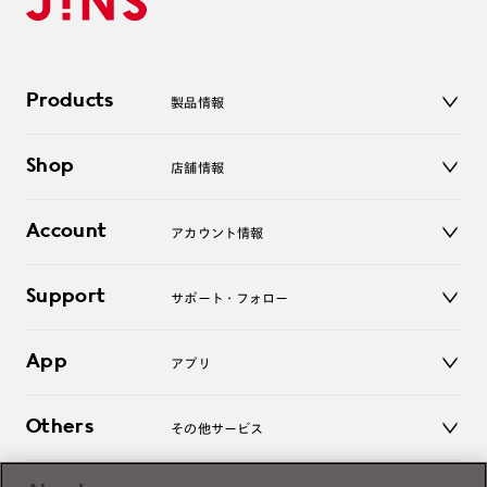
Products
製品情報
メガネ
Shop
店舗情報
サングラス
レンズ
店舗
コンタクトレンズ
Account
アカウント情報
オンラインショップ
老眼鏡
キッズ
マイページ／ログイン
Support
アクセサリー
サポート・フォロー
ログアウト
LINE公式アカウント
お知らせ
App
アプリ
よくあるご質問
ご利用ガイド
JINSアプリ
お問い合わせ
Others
その他サービス
3D WEB試着