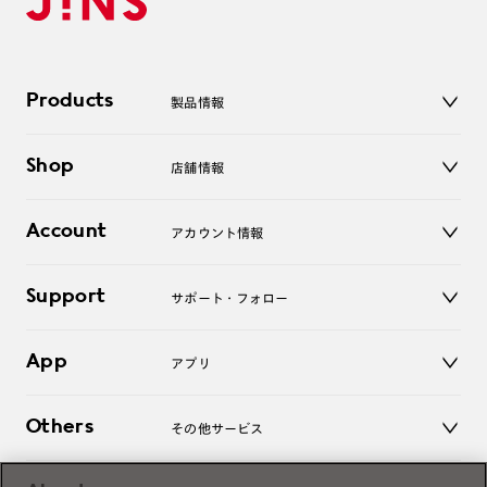
Products
製品情報
メガネ
Shop
店舗情報
サングラス
レンズ
店舗
コンタクトレンズ
Account
アカウント情報
オンラインショップ
老眼鏡
キッズ
マイページ／ログイン
Support
アクセサリー
サポート・フォロー
ログアウト
LINE公式アカウント
お知らせ
App
アプリ
よくあるご質問
ご利用ガイド
JINSアプリ
お問い合わせ
Others
その他サービス
3D WEB試着