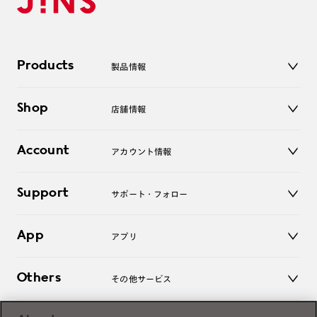
Products
製品情報
メガネ
Shop
店舗情報
サングラス
レンズ
店舗
コンタクトレンズ
Account
アカウント情報
オンラインショップ
老眼鏡
キッズ
マイページ／ログイン
Support
アクセサリー
サポート・フォロー
ログアウト
LINE公式アカウント
お知らせ
App
アプリ
よくあるご質問
ご利用ガイド
JINSアプリ
お問い合わせ
Others
その他サービス
3D WEB試着