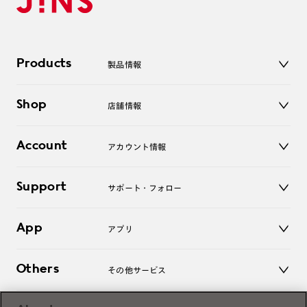
Products
製品情報
メガネ
Shop
店舗情報
サングラス
レンズ
店舗
コンタクトレンズ
Account
アカウント情報
オンラインショップ
老眼鏡
キッズ
マイページ／ログイン
Support
アクセサリー
サポート・フォロー
ログアウト
LINE公式アカウント
お知らせ
App
アプリ
よくあるご質問
ご利用ガイド
JINSアプリ
お問い合わせ
Others
その他サービス
3D WEB試着