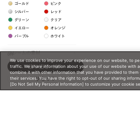
ゴールド
ピンク
シルバー
レッド
グリーン
クリア
イエロー
オレンジ
パープル
ホワイト
フレームの素材
0件
We use cookies to improve your experience on our website, to per
プラスチック系
traffic. We share information about your use of our website with 
絞り込む
（0）
combine it with other information that you have provided to them 
樹脂
their services. You have the right to opt-out of our sharing inform
リセット
[Do Not Sell My Personal Information] to customize your cookie s
アセテート
サスティナブル素材
セルロイド
金属系