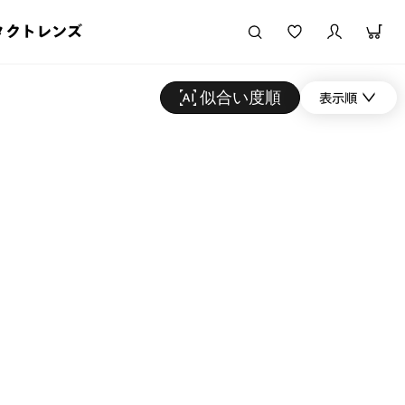
タクトレンズ
似合い度順
表示順