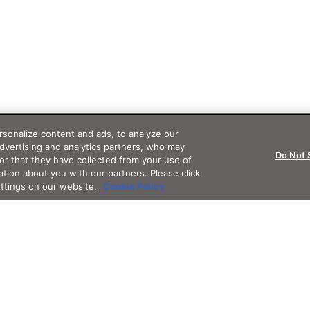
sonalize content and ads, to analyze our
advertising and analytics partners, who may
Do Not 
or that they have collected from your use of
ation about you with our partners. Please click
ettings on our website.
Cookie Policy