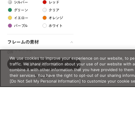
シルバー
レッド
グリーン
クリア
イエロー
オレンジ
パープル
ホワイト
フレームの素材
プラスチック系
0件
We use cookies to improve your experience on our website, to per
樹脂
traffic. We share information about your use of our website with 
絞り込む
（0）
combine it with other information that you have provided to them 
their services. You have the right to opt-out of our sharing inform
リセット
アセテート
[Do Not Sell My Personal Information] to customize your cookie s
サスティナブル素材
セルロイド
金属系
メタル