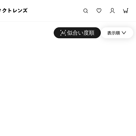
タクトレンズ
似合い度順
表示順