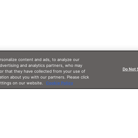
sonalize content and ads, to analyze our
advertising and analytics partners, who may
Do Not 
or that they have collected from your use of
ation about you with our partners. Please click
ettings on our website.
Cookie Policy