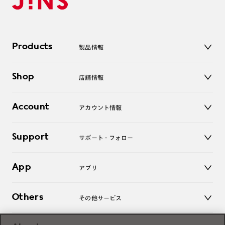
Products
製品情報
メガネ
Shop
店舗情報
サングラス
レンズ
店舗
コンタクトレンズ
Account
アカウント情報
オンラインショップ
老眼鏡
キッズ
マイページ／ログイン
Support
アクセサリー
サポート・フォロー
ログアウト
LINE公式アカウント
お知らせ
App
アプリ
よくあるご質問
ご利用ガイド
JINSアプリ
お問い合わせ
Others
その他サービス
3D WEB試着