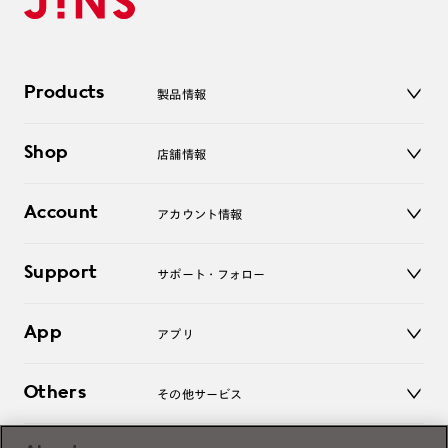
Products
製品情報
メガネ
Shop
店舗情報
サングラス
レンズ
店舗
コンタクトレンズ
Account
アカウント情報
オンラインショップ
老眼鏡
キッズ
マイページ／ログイン
Support
アクセサリー
サポート・フォロー
ログアウト
LINE公式アカウント
お知らせ
App
アプリ
よくあるご質問
ご利用ガイド
JINSアプリ
お問い合わせ
Others
その他サービス
3D WEB試着