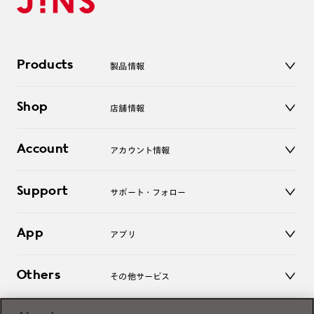
Products
製品情報
メガネ
Shop
店舗情報
サングラス
レンズ
店舗
コンタクトレンズ
Account
アカウント情報
オンラインショップ
老眼鏡
キッズ
マイページ／ログイン
Support
アクセサリー
サポート・フォロー
ログアウト
LINE公式アカウント
お知らせ
App
アプリ
よくあるご質問
ご利用ガイド
JINSアプリ
お問い合わせ
Others
その他サービス
3D WEB試着