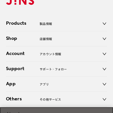
Products
製品情報
メガネ
Shop
店舗情報
サングラス
レンズ
店舗
コンタクトレンズ
Account
アカウント情報
オンラインショップ
老眼鏡
キッズ
マイページ／ログイン
Support
アクセサリー
サポート・フォロー
ログアウト
LINE公式アカウント
お知らせ
App
アプリ
よくあるご質問
ご利用ガイド
JINSアプリ
お問い合わせ
Others
その他サービス
3D WEB試着