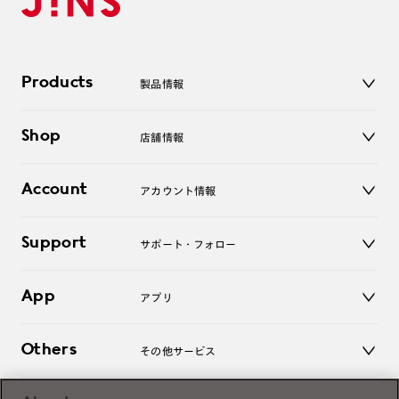
Products
製品情報
メガネ
Shop
店舗情報
サングラス
レンズ
店舗
コンタクトレンズ
Account
アカウント情報
オンラインショップ
老眼鏡
キッズ
マイページ／ログイン
Support
アクセサリー
サポート・フォロー
ログアウト
LINE公式アカウント
お知らせ
App
アプリ
よくあるご質問
ご利用ガイド
JINSアプリ
お問い合わせ
Others
その他サービス
3D WEB試着