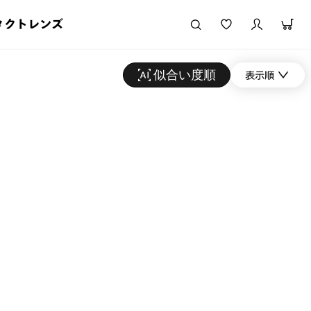
タクトレンズ
似合い度順
表示順