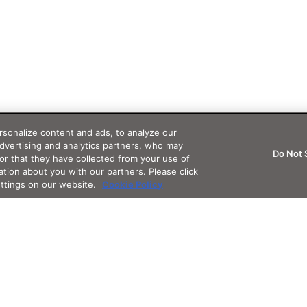
sonalize content and ads, to analyze our
advertising and analytics partners, who may
Do Not 
or that they have collected from your use of
ation about you with our partners. Please click
ettings on our website.
Cookie Policy