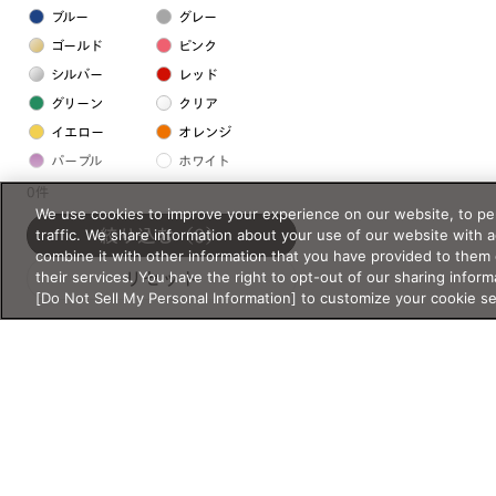
ブルー
グレー
ゴールド
ピンク
シルバー
レッド
グリーン
クリア
イエロー
オレンジ
パープル
ホワイト
0件
We use cookies to improve your experience on our website, to per
フレームの素材
traffic. We share information about your use of our website with 
絞り込む
（0）
combine it with other information that you have provided to them 
プラスチック系
their services. You have the right to opt-out of our sharing inform
リセット
[Do Not Sell My Personal Information] to customize your cookie s
樹脂
アセテート
サスティナブル素材
セルロイド