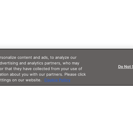
sonalize content and ads, to analyze our
advertising and analytics partners, who may
Do Not 
or that they have collected from your use of
ation about you with our partners. Please click
ettings on our website.
Cookie Policy