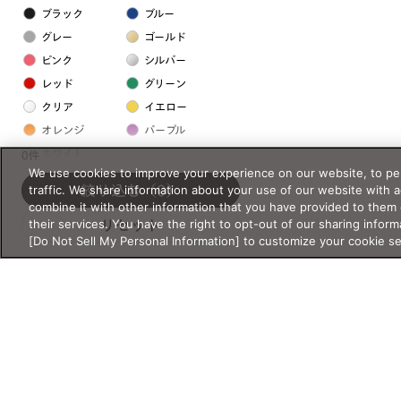
ブラック
ブルー
グレー
ゴールド
ピンク
シルバー
レッド
グリーン
クリア
イエロー
オレンジ
パープル
ホワイト
0件
We use cookies to improve your experience on our website, to per
traffic. We share information about your use of our website with 
絞り込む
（0）
フレームの素材
combine it with other information that you have provided to them 
their services. You have the right to opt-out of our sharing inform
リセット
プラスチック系
[Do Not Sell My Personal Information] to customize your cookie s
樹脂
アセテート
サスティナブル素材
セルロイド