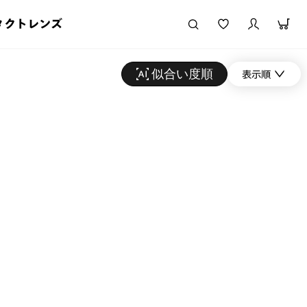
タクトレンズ
似合い度順
表示順