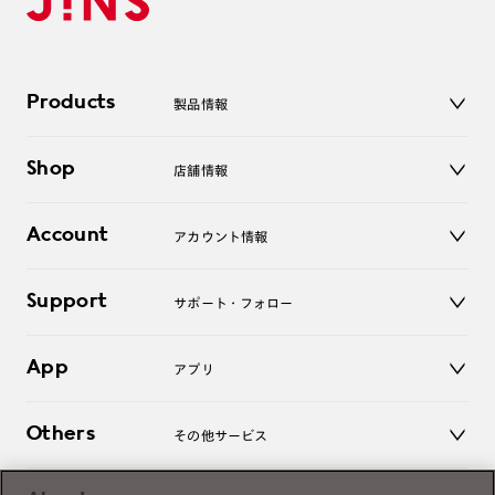
Products
製品情報
メガネ
Shop
店舗情報
サングラス
レンズ
店舗
コンタクトレンズ
Account
アカウント情報
オンラインショップ
老眼鏡
キッズ
マイページ／ログイン
Support
アクセサリー
サポート・フォロー
ログアウト
LINE公式アカウント
お知らせ
App
アプリ
よくあるご質問
ご利用ガイド
JINSアプリ
お問い合わせ
Others
その他サービス
3D WEB試着