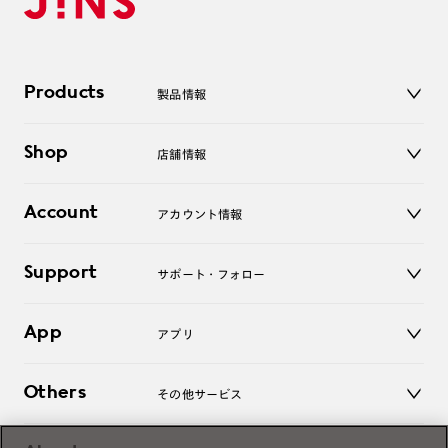
Products
製品情報
メガネ
Shop
店舗情報
サングラス
レンズ
店舗
コンタクトレンズ
Account
アカウント情報
オンラインショップ
老眼鏡
キッズ
マイページ／ログイン
Support
アクセサリー
サポート・フォロー
ログアウト
LINE公式アカウント
お知らせ
App
アプリ
よくあるご質問
ご利用ガイド
JINSアプリ
お問い合わせ
Others
その他サービス
3D WEB試着