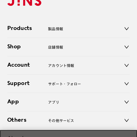
Products
製品情報
メガネ
Shop
店舗情報
サングラス
レンズ
店舗
コンタクトレンズ
Account
アカウント情報
オンラインショップ
老眼鏡
キッズ
マイページ／ログイン
Support
アクセサリー
サポート・フォロー
ログアウト
LINE公式アカウント
お知らせ
App
アプリ
よくあるご質問
ご利用ガイド
JINSアプリ
お問い合わせ
Others
その他サービス
3D WEB試着