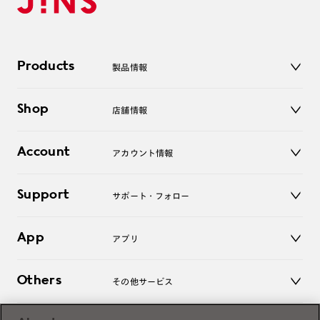
Products
製品情報
メガネ
Shop
店舗情報
サングラス
レンズ
店舗
コンタクトレンズ
Account
アカウント情報
オンラインショップ
老眼鏡
キッズ
マイページ／ログイン
Support
アクセサリー
サポート・フォロー
ログアウト
LINE公式アカウント
お知らせ
App
アプリ
よくあるご質問
ご利用ガイド
JINSアプリ
お問い合わせ
Others
その他サービス
3D WEB試着