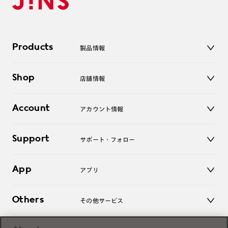
Products
製品情報
メガネ
Shop
店舗情報
サングラス
レンズ
店舗
コンタクトレンズ
Account
アカウント情報
オンラインショップ
老眼鏡
キッズ
マイページ／ログイン
Support
アクセサリー
サポート・フォロー
ログアウト
LINE公式アカウント
お知らせ
App
アプリ
よくあるご質問
ご利用ガイド
JINSアプリ
お問い合わせ
Others
その他サービス
3D WEB試着