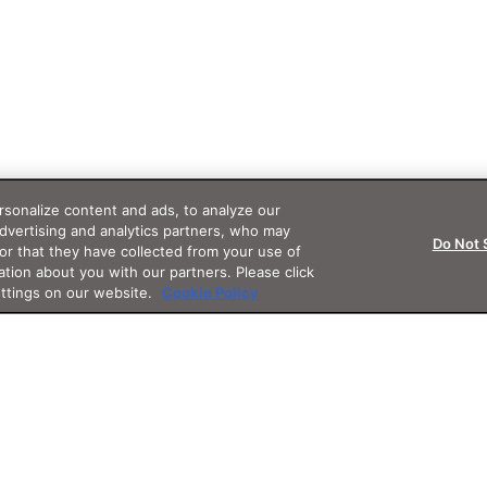
sonalize content and ads, to analyze our
advertising and analytics partners, who may
Do Not 
or that they have collected from your use of
ation about you with our partners. Please click
ettings on our website.
Cookie Policy