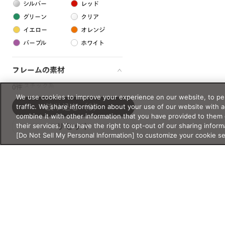
シルバー
レッド
グリーン
クリア
イエロー
オレンジ
パープル
ホワイト
フレームの素材
プラスチック系
0件
We use cookies to improve your experience on our website, to per
樹脂
traffic. We share information about your use of our website with 
絞り込む
（0）
combine it with other information that you have provided to them 
their services. You have the right to opt-out of our sharing inform
リセット
アセテート
[Do Not Sell My Personal Information] to customize your cookie s
サスティナブル素材
セルロイド
金属系
メタル