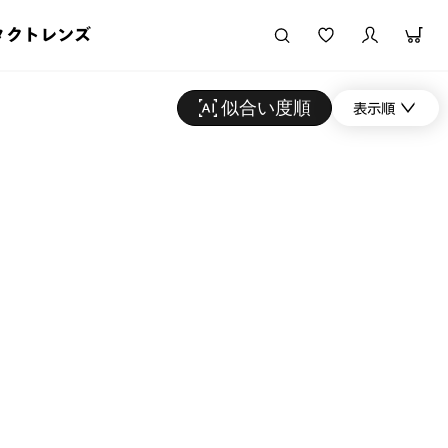
タクトレンズ
似合い度順
表示順