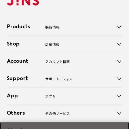
Products
製品情報
メガネ
Shop
店舗情報
サングラス
レンズ
店舗
コンタクトレンズ
Account
アカウント情報
オンラインショップ
老眼鏡
キッズ
マイページ／ログイン
Support
アクセサリー
サポート・フォロー
ログアウト
LINE公式アカウント
お知らせ
App
アプリ
よくあるご質問
ご利用ガイド
JINSアプリ
お問い合わせ
Others
その他サービス
3D WEB試着