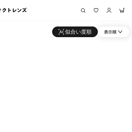
タクトレンズ
似合い度順
表示順