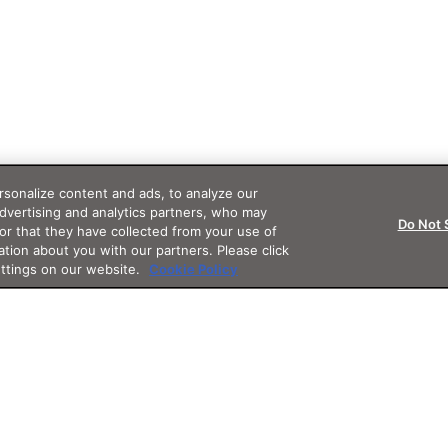
sonalize content and ads, to analyze our
advertising and analytics partners, who may
Do Not 
or that they have collected from your use of
ation about you with our partners. Please click
ettings on our website.
Cookie Policy