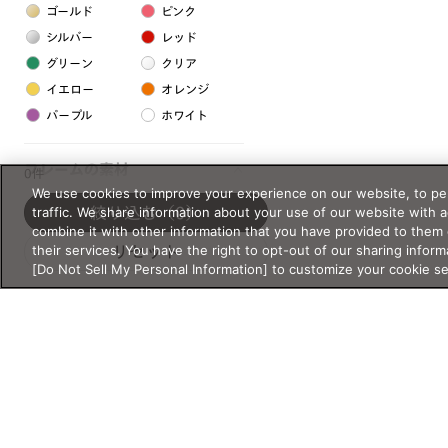
ゴールド
ピンク
シルバー
レッド
グリーン
クリア
イエロー
オレンジ
パープル
ホワイト
フレームの素材
0件
We use cookies to improve your experience on our website, to per
プラスチック系
traffic. We share information about your use of our website with 
絞り込む
（0）
combine it with other information that you have provided to them 
樹脂
their services. You have the right to opt-out of our sharing inform
リセット
[Do Not Sell My Personal Information] to customize your cookie s
アセテート
サスティナブル素材
セルロイド
金属系