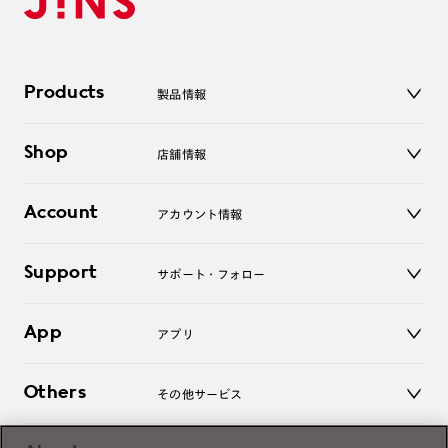
Products
製品情報
メガネ
Shop
店舗情報
サングラス
レンズ
店舗
コンタクトレンズ
Account
アカウント情報
オンラインショップ
老眼鏡
キッズ
マイページ／ログイン
Support
アクセサリー
サポート・フォロー
ログアウト
LINE公式アカウント
お知らせ
App
アプリ
よくあるご質問
ご利用ガイド
JINSアプリ
お問い合わせ
Others
その他サービス
3D WEB試着