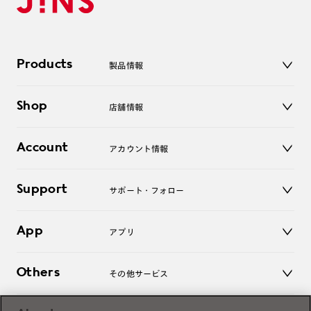
Products
製品情報
メガネ
Shop
店舗情報
サングラス
レンズ
店舗
コンタクトレンズ
Account
アカウント情報
オンラインショップ
老眼鏡
キッズ
マイページ／ログイン
Support
アクセサリー
サポート・フォロー
ログアウト
LINE公式アカウント
お知らせ
App
アプリ
よくあるご質問
ご利用ガイド
JINSアプリ
お問い合わせ
Others
その他サービス
3D WEB試着