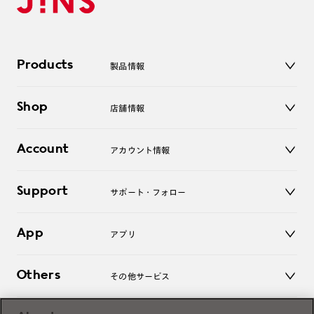
Products
製品情報
メガネ
Shop
店舗情報
サングラス
レンズ
店舗
コンタクトレンズ
Account
アカウント情報
オンラインショップ
老眼鏡
キッズ
マイページ／ログイン
Support
アクセサリー
サポート・フォロー
ログアウト
LINE公式アカウント
お知らせ
App
アプリ
よくあるご質問
ご利用ガイド
JINSアプリ
お問い合わせ
Others
その他サービス
3D WEB試着