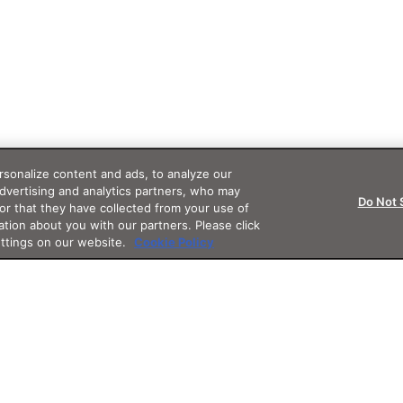
sonalize content and ads, to analyze our
advertising and analytics partners, who may
Do Not 
or that they have collected from your use of
ation about you with our partners. Please click
ettings on our website.
Cookie Policy