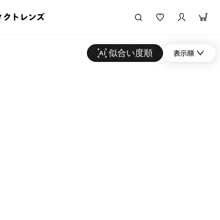
タクトレンズ
似合い度順
表示順