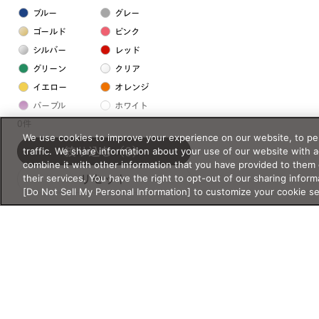
ブルー
グレー
ゴールド
ピンク
シルバー
レッド
グリーン
クリア
イエロー
オレンジ
パープル
ホワイト
0件
We use cookies to improve your experience on our website, to per
フレームの素材
traffic. We share information about your use of our website with 
絞り込む
（0）
combine it with other information that you have provided to them 
プラスチック系
their services. You have the right to opt-out of our sharing inform
リセット
[Do Not Sell My Personal Information] to customize your cookie s
樹脂
アセテート
サスティナブル素材
セルロイド