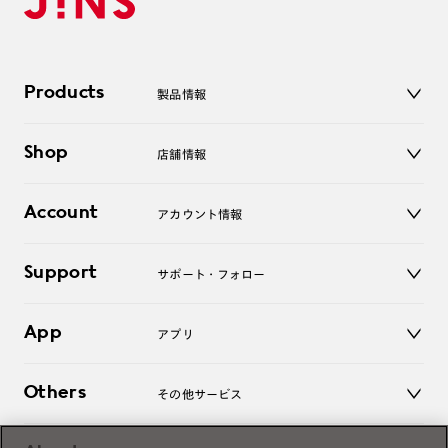
Products
製品情報
メガネ
Shop
店舗情報
サングラス
レンズ
店舗
コンタクトレンズ
Account
アカウント情報
オンラインショップ
老眼鏡
キッズ
マイページ／ログイン
Support
アクセサリー
サポート・フォロー
ログアウト
LINE公式アカウント
お知らせ
App
アプリ
よくあるご質問
ご利用ガイド
JINSアプリ
お問い合わせ
Others
その他サービス
3D WEB試着