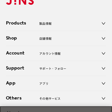
Products
製品情報
メガネ
Shop
店舗情報
サングラス
レンズ
店舗
コンタクトレンズ
Account
アカウント情報
オンラインショップ
老眼鏡
キッズ
マイページ／ログイン
Support
アクセサリー
サポート・フォロー
ログアウト
LINE公式アカウント
お知らせ
App
アプリ
よくあるご質問
ご利用ガイド
JINSアプリ
お問い合わせ
Others
その他サービス
3D WEB試着