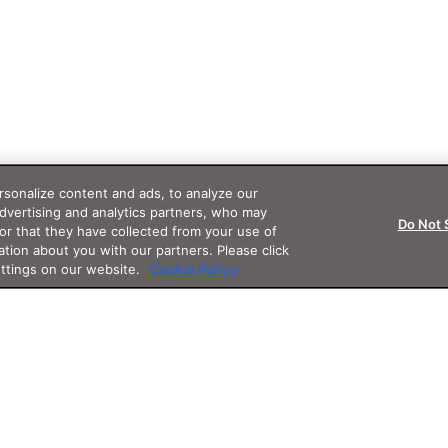
sonalize content and ads, to analyze our
advertising and analytics partners, who may
Do Not 
or that they have collected from your use of
ation about you with our partners. Please click
ettings on our website.
Cookie Policy