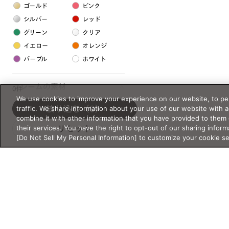
ゴールド
ピンク
シルバー
レッド
グリーン
クリア
イエロー
オレンジ
パープル
ホワイト
フレームの素材
0件
We use cookies to improve your experience on our website, to per
プラスチック系
traffic. We share information about your use of our website with 
絞り込む
（0）
combine it with other information that you have provided to them 
樹脂
their services. You have the right to opt-out of our sharing inform
リセット
[Do Not Sell My Personal Information] to customize your cookie s
アセテート
サスティナブル素材
セルロイド
金属系