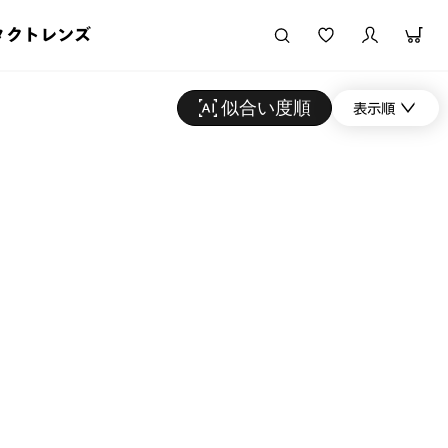
タクトレンズ
似合い度順
表示順