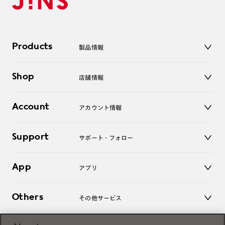
Products
製品情報
メガネ
Shop
店舗情報
サングラス
レンズ
店舗
コンタクトレンズ
Account
アカウント情報
オンラインショップ
老眼鏡
キッズ
マイページ／ログイン
Support
アクセサリー
サポート・フォロー
ログアウト
LINE公式アカウント
お知らせ
App
アプリ
よくあるご質問
ご利用ガイド
JINSアプリ
お問い合わせ
Others
その他サービス
3D WEB試着