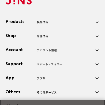
Products
製品情報
メガネ
Shop
店舗情報
サングラス
レンズ
店舗
コンタクトレンズ
Account
アカウント情報
オンラインショップ
老眼鏡
キッズ
マイページ／ログイン
Support
アクセサリー
サポート・フォロー
ログアウト
LINE公式アカウント
お知らせ
App
アプリ
よくあるご質問
ご利用ガイド
JINSアプリ
お問い合わせ
Others
その他サービス
3D WEB試着