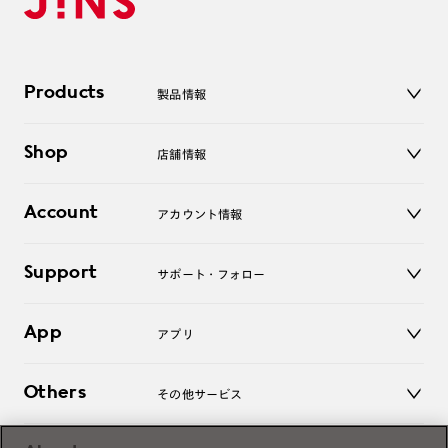
Products
製品情報
メガネ
Shop
店舗情報
サングラス
レンズ
店舗
コンタクトレンズ
Account
アカウント情報
オンラインショップ
老眼鏡
キッズ
マイページ／ログイン
Support
アクセサリー
サポート・フォロー
ログアウト
LINE公式アカウント
お知らせ
App
アプリ
よくあるご質問
ご利用ガイド
JINSアプリ
お問い合わせ
Others
その他サービス
3D WEB試着