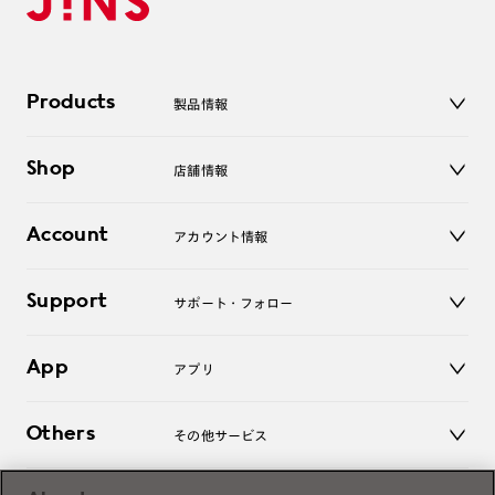
Products
製品情報
メガネ
Shop
店舗情報
サングラス
レンズ
店舗
コンタクトレンズ
Account
アカウント情報
オンラインショップ
老眼鏡
キッズ
マイページ／ログイン
Support
アクセサリー
サポート・フォロー
ログアウト
LINE公式アカウント
お知らせ
App
アプリ
よくあるご質問
ご利用ガイド
JINSアプリ
お問い合わせ
Others
その他サービス
3D WEB試着