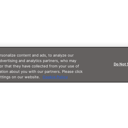
sonalize content and ads, to analyze our
advertising and analytics partners, who may
Do Not 
or that they have collected from your use of
ation about you with our partners. Please click
ettings on our website.
Cookie Policy