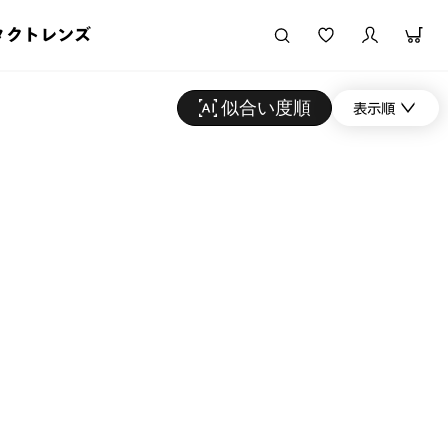
タクトレンズ
似合い度順
表示順