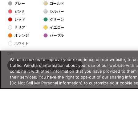
グレー
ゴールド
ピンク
シルバー
レッド
グリーン
クリア
イエロー
オレンジ
パープル
ホワイト
0件
We use cookies to improve your experience on our website, to per
フレームの素材
traffic. We share information about your use of our website with 
絞り込む
（0）
プラスチック系
combine it with other information that you have provided to them 
their services. You have the right to opt-out of our sharing inform
リセット
樹脂
[Do Not Sell My Personal Information] to customize your cookie s
アセテート
サスティナブル素材
セルロイド